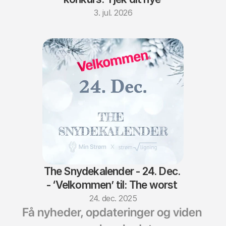
elselskab
3. jul. 2026
The Snydekalender - 24. Dec. 
- ‘Velkommen’ til: The worst 
of the worst
24. dec. 2025
Få nyheder, opdateringer og viden 