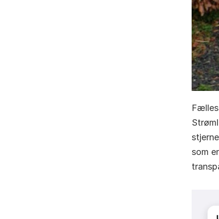
Fælles 
Strøml
stjerne
som en
transp