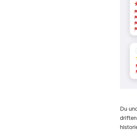
Du und
driften
histor