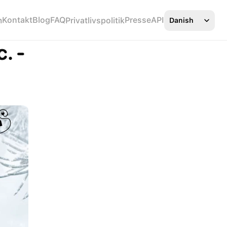
Select Language
Kontakt
Blog
FAQ
Presse
API
m
Privatlivspolitik
Danish
 - 