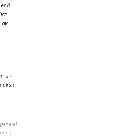
 end 
et 
.dk 
I 
rne - 
du finder den komplette liste over alle elselskaber og deres tricks i 
generel 
nger, 