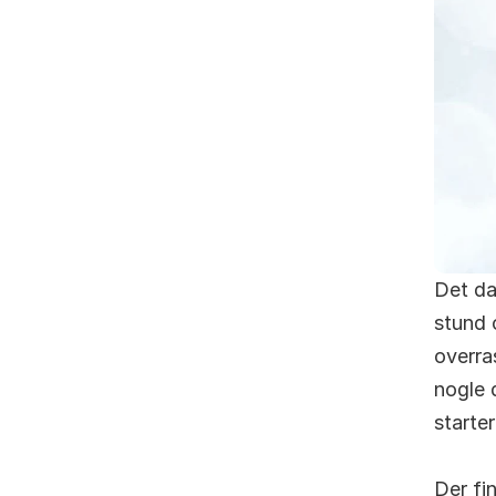
Det da
stund 
overra
nogle 
starte
Der fi