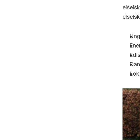
elsels
elselsk
Ung
Ener
Edis
Dan
Lok