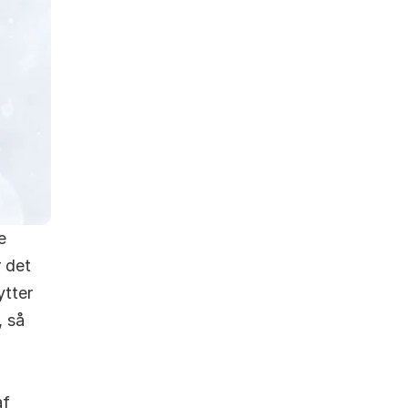
 
 det 
tter 
 så 
f 