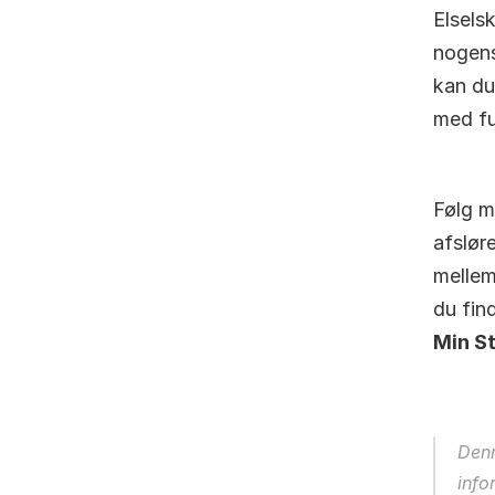
Elselsk
nogens
kan du
med fu
Følg m
afslør
mellem
Min S
Denn
info