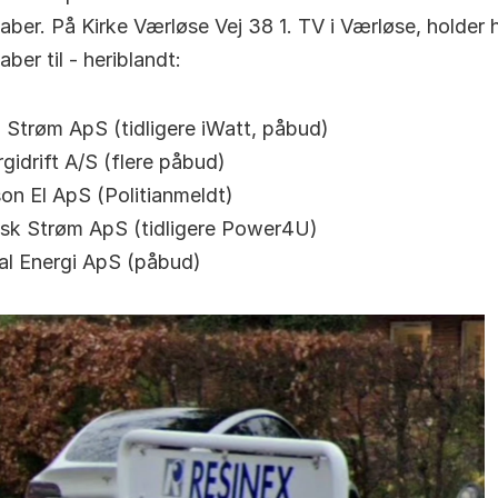
kaber. På Kirke Værløse Vej 38 1. TV i Værløse, holder h
aber til - heriblandt:
 Strøm ApS (tidligere iWatt, påbud)
gidrift A/S (flere påbud)
on El ApS (Politianmeldt)
sk Strøm ApS (tidligere Power4U)
al Energi ApS (påbud)