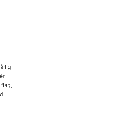
årlig 
én 
flag, 
d 