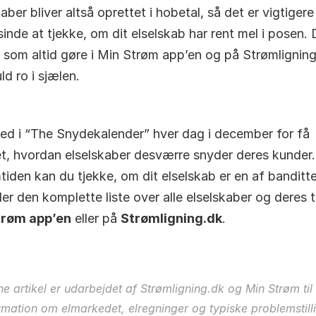
aber bliver altså oprettet i hobetal, så det er vigtigere
inde at tjekke, om dit elselskab har rent mel i posen. D
 som altid gøre i Min Strøm app’en og på Strømligning
ld ro i sjælen.
ed i “The Snydekalender” hver dag i december for få 
et, hvordan elselskaber desværre snyder deres kunder. 
tiden kan du tjekke, om dit elselskab er en af banditte
trøm app’en
 eller på 
Strømligning.dk
.
e artikel er udarbejdet af Strømligning.dk og Min Strøm til 
rmation om elmarkedet, elregninger og typiske problemstilli