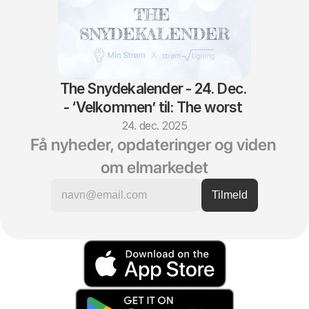
The Snydekalender - 24. Dec. 
- ‘Velkommen’ til: The worst 
of the worst
24. dec. 2025
Få nyheder, opdateringer og viden 
om elmarkedet