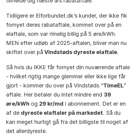
tilmelde dig næste års rabataftale. 
Tidligere er Elforbundet.dk’s kunder, der ikke fik 
fornyet deres rabataftale, kommet over på en 
elaftale, som var rimelig billig på 5 øre/kWh. 
MEN efter udløb af 2025-aftalen, bliver man nu 
skiftet over på
 Vindstøds dyreste elaftale
.
Så hvis du IKKE får fornyet din nuværende aftale 
- hvilket rigtig mange glemmer eller ikke lige får 
gjort - kommer du over på Vindstøds “
TimeEL
” 
aftale. Her betaler du intet mindre end 
39 
øre/kWh
 og 
29 kr/md
 i abonnement. Det er en 
af de 
dyreste elaftaler på markedet
. Så du 
kan meget hurtigt gå fra det billigste til noget af 
det allerdyreste. 