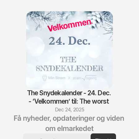
The Snydekalender - 24. Dec. 
- ‘Velkommen’ til: The worst 
of the worst
Dec 24, 2025
Få nyheder, opdateringer og viden 
om elmarkedet