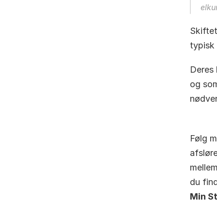
elku
Skiftet
typisk 
Deres 
og som
nødven
Følg m
afslør
mellem
Min S