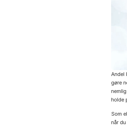
Andel 
gøre no
nemlig 
holde 
Som el
når du