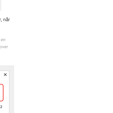
 når 
en 
ver 