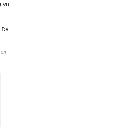
 en 
 De 
en 