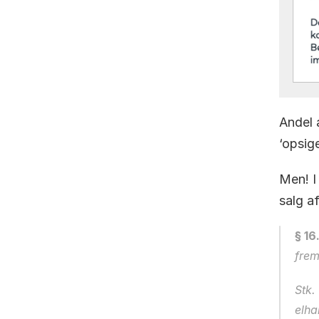
Andel a
‘opsig
Men! I
salg a
§ 16
frem
Stk.
elha