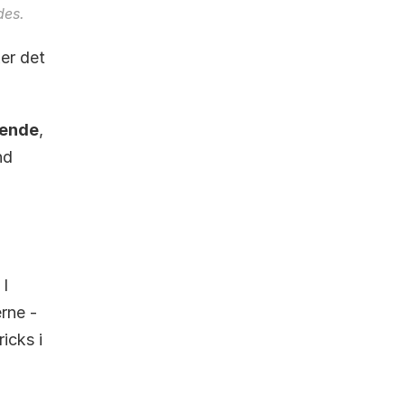
des.
er det 
dende
, 
d 
I 
rne - 
du finder den komplette liste over alle elselskaber og deres tricks i 