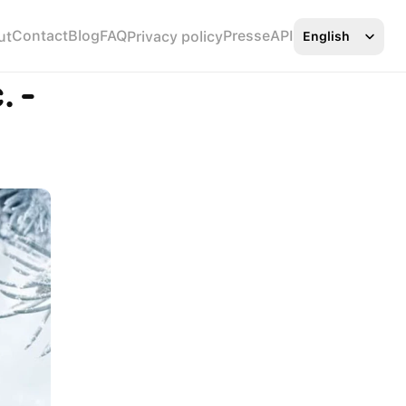
Select Language
Contact
Blog
FAQ
Presse
API
ut
Privacy policy
English
 - 