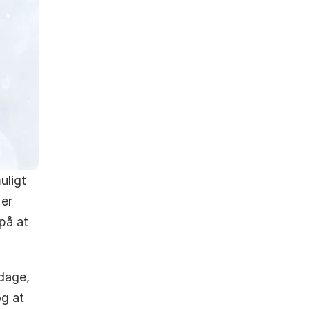
ligt 
er 
på at 
dage, 
g at 