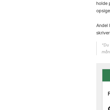
holde 
opsige
Andel 
skrive
“Du 
måne