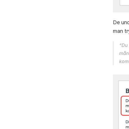
De und
man try
“
Du 
måne
komm