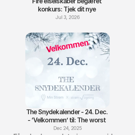
Fire elselskaber begæret 
konkurs: Tjek dit nye 
elselskab
Jul 3, 2026
The Snydekalender - 24. Dec. 
- ‘Velkommen’ til: The worst 
of the worst
Dec 24, 2025