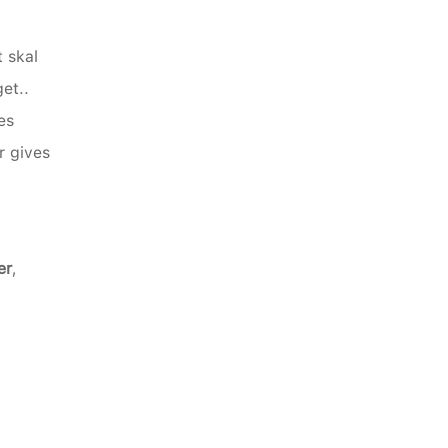
 skal 
et..
s 
r gives 
er
, 