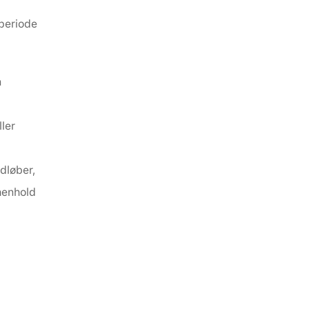
eriode 
 
ler 
løber, 
enhold 