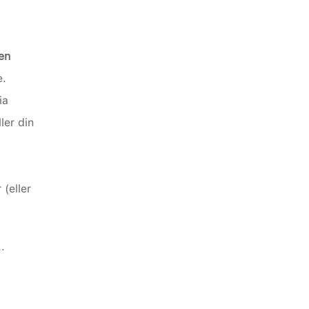
en 
e.
a 
er din 
eller 
.