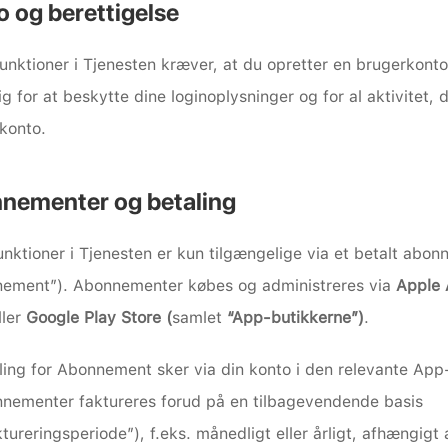
 og berettigelse
unktioner i Tjenesten kræver, at du opretter en brugerkonto.
ig for at beskytte dine loginoplysninger og for al aktivitet, d
 konto.
nementer og betaling
unktioner i Tjenesten er kun tilgængelige via et betalt abon
nement”). Abonnementer købes og administreres via 
Apple
ller
 Google Play Store (
samlet
 “App-butikkerne”)
.
ling for Abonnement sker via din konto i den relevante App
nementer faktureres forud på en tilbagevendende basis 
tureringsperiode”), f.eks. månedligt eller årligt, afhængigt a