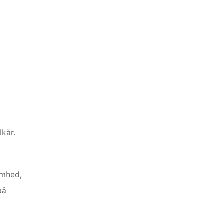
kår. 
.
mhed, 
å 