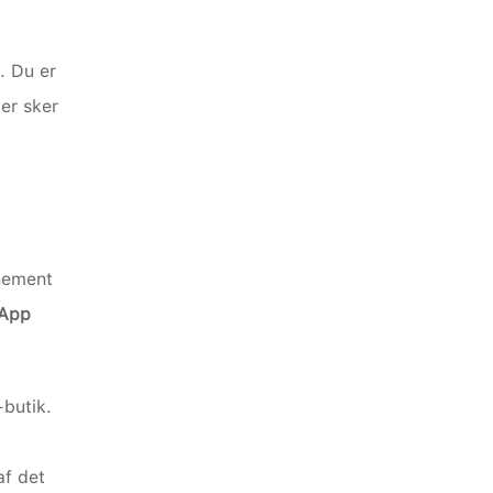
 Du er 
er sker 
nement 
App
-butik.
f det 