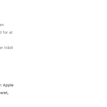
en 
 for at 
r trådt 
t 
Apple 
sret, 