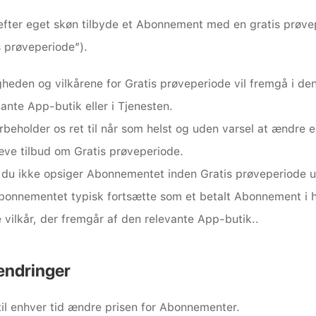
efter eget skøn tilbyde et Abonnement med en gratis prøvep
s prøveperiode”).
gheden og vilkårene for Gratis prøveperiode vil fremgå i den
vante App-butik eller i Tjenesten.
orbeholder os ret til når som helst og uden varsel at ændre el
ve tilbud om Gratis prøveperiode.
 du ikke opsiger Abonnementet inden Gratis prøveperiode ud
Abonnementet typisk fortsætte som et betalt Abonnement i h
de vilkår, der fremgår af den relevante App-butik..
ændringer
til enhver tid ændre prisen for Abonnementer.