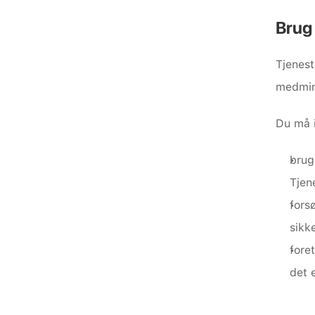
Brug
Tjenest
medmind
Du må 
brug
Tjen
fors
sikk
fore
det e