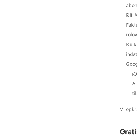
abon
Dit 
Fakt
rele
Du k
inds
Goog
iO
An
ti
Vi opkr
Grat