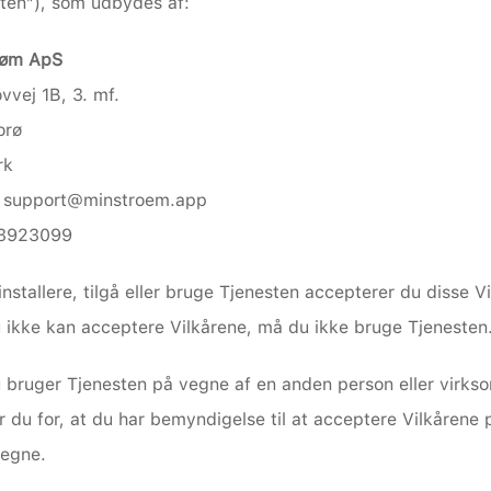
ten”), som udbydes af:
røm ApS
vvej 1B, 3. mf.
orø
rk
: support@minstroem.app
43923099
installere, tilgå eller bruge Tjenesten accepterer du disse Vil
 ikke kan acceptere Vilkårene, må du ikke bruge Tjenesten
 bruger Tjenesten på vegne af en anden person eller virkso
r du for, at du har bemyndigelse til at acceptere Vilkårene p
vegne.