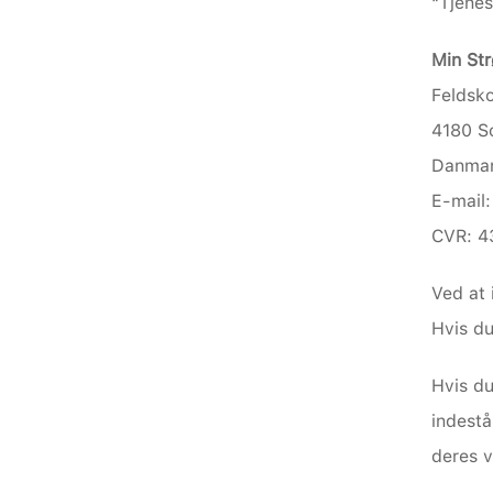
“Tjenes
Min St
Feldsko
4180 S
Danma
E-mail
CVR: 
Ved at 
Hvis du
Hvis du
indestå
deres 