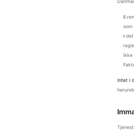
Danmar
Even
som 
I de
regl
ikke
Fakt
Intet i
herunde
Immat
Tjenest