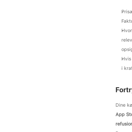
Pris
Fakt
Hvor
rele
opsi
Hvis
i kr
Fortr
Dine kø
App Sto
refusio