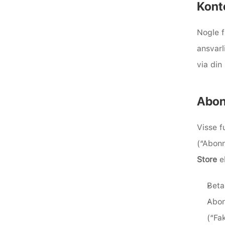
Konto
Nogle f
ansvarl
via din
Abon
Visse f
(“Abon
Store 
e
Beta
Abon
(“Fak