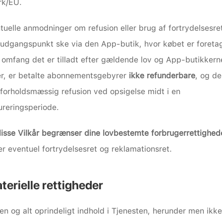
k/EU. 
tuelle anmodninger om refusion eller brug af fortrydelsesret
udgangspunkt ske via den App-butik, hvor købet er foretag
t omfang det er tilladt efter gældende lov og App-butikkerne
er, er betalte abonnementsgebyrer 
ikke refunderbare
, og de
 forholdsmæssig refusion ved opsigelse midt i en 
ureringsperiode.
 disse Vilkår begrænser dine lovbestemte forbrugerrettighed
r eventuel fortrydelsesret og reklamationsret.
erielle rettigheder
en og alt oprindeligt indhold i Tjenesten, herunder men ikke 