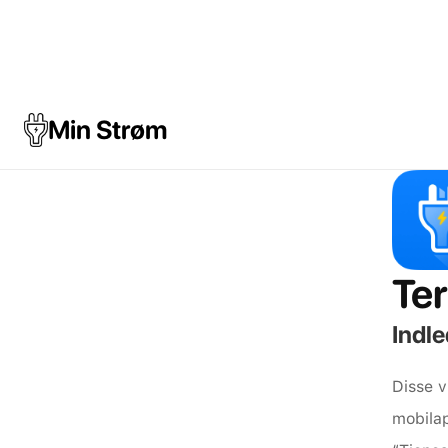
Min Strøm
Te
Indle
Disse v
mobilap