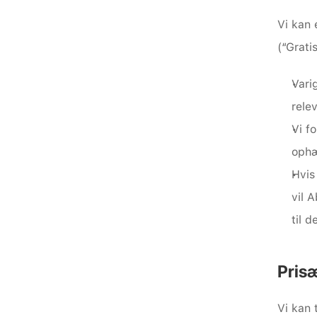
Vi kan 
(“Grati
Vari
rele
Vi f
ophæ
Hvis
vil 
til 
Pris
Vi kan 