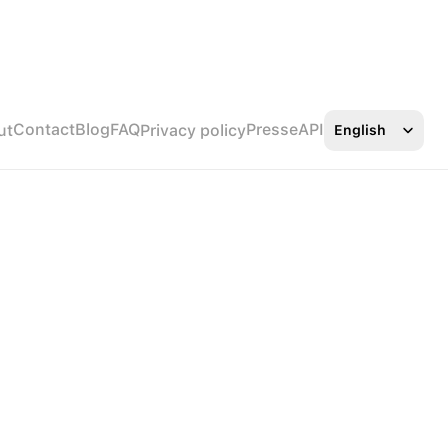
Select Language
Contact
Blog
FAQ
Presse
API
ut
Privacy policy
English