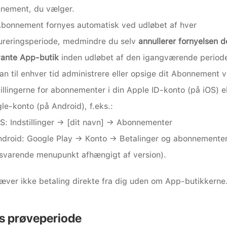
nement, du vælger.
Abonnement fornyes automatisk ved udløbet af hver 
ureringsperiode, medmindre du selv 
annullerer fornyelsen d
vante App-butik
 inden udløbet af den igangværende period
an til enhver tid administrere eller opsige dit Abonnement vi
tillingerne for abonnementer i din Apple ID-konto (på iOS) ell
le-konto (på Android), f.eks.:
S: Indstillinger → [dit navn] → Abonnementer
droid: Google Play → Konto → Betalinger og abonnementer (
lsvarende menupunkt afhængigt af version).
æver ikke betaling direkte fra dig uden om App-butikkerne.
is prøveperiode